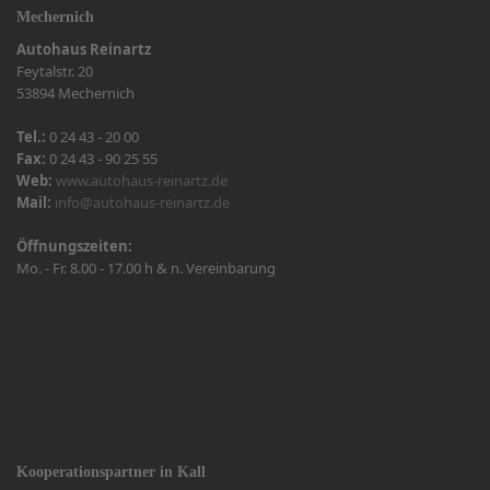
Mechernich
Autohaus Reinartz
Feytalstr. 20
53894 Mechernich
Tel.:
0 24 43 - 20 00
Fax:
0 24 43 - 90 25 55
Web:
www.autohaus-reinartz.de
Mail:
info@autohaus-reinartz.de
Öffnungszeiten:
Mo. - Fr. 8.00 - 17.00 h & n. Vereinbarung
Kooperationspartner in Kall