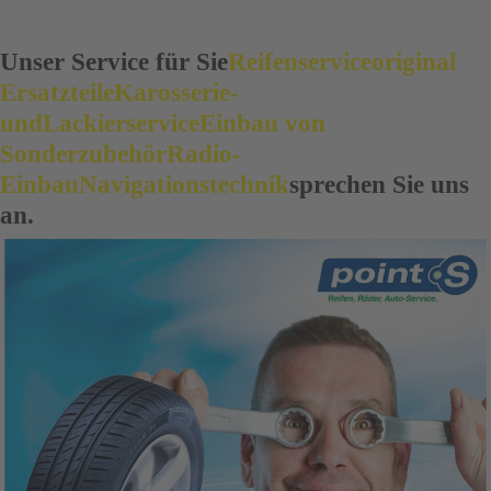
Unser Service für Sie
Reifenservice
original
Ersatzteile
Karosserie-
und
Lackierservice
Einbau von
Sonderzubehör
Radio-
Einbau
Navigationstechnik
sprechen Sie uns
an.