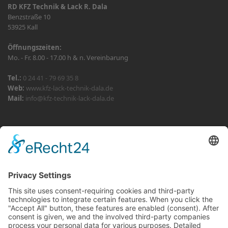
RD KFZ Technik & Lack R. Dala
Benzstraße 10
53925 Kall
Öffnungszeiten:
Mo. - Fr. 8.00 - 17.00 h & n. Vereinbarung
Tel.:
0 24 41 - 79 69 35 8
Web:
www.kfz-lack-technik-dala.de
Mail:
info@kfz-technik-lack-dala.de
© Modified & published by Werbeagentur MindFlash